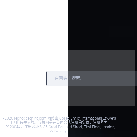
常
博
联
见
客
系
问
我
题
们
解
答
- 2026 rednoticechina.com 网站由 Collegium of International Lawyers
LP 所有并运营。该机构是在英国合法注册的实体，注册号为
LP023044，注册地址为 85 Great Portland Street, First Floor, London,
W1W 7LT。