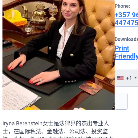
Phone:
+357 9
44747
Downloads
Print
Friendl
+1
Please lea
Iryna Berenstein女士是法律界的杰出专业人
士，在国际私法、金融法、公司法、投资监