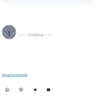
利用我们在欧盟、美国和加拿大的广泛法律网络，专业地处
理引渡、删除国际刑警组织的红色、绿色和蓝色通知并管理
扩散。我们处理向欧洲人权法院提出的投诉，促进庇护和准
入申请并管理制裁，包括 OFAC 案件。我们的经验延伸到成
功的资产追回，确保在国际上强有力地保护客户的权利和资
产。
[email protected]