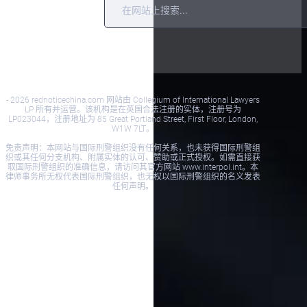
问
我
题
们
解
答
- 2026 rednoticechina.com 网站由 Collegium of International Lawyers
LP 所有并运营。该机构是在英国合法注册的实体，注册号为
LP023044，注册地址为 85 Great Portland Street, First Floor, London,
W1W 7LT。
免责声明：本网站与国际刑警组织没有任何关系，也未获得国际刑警组
织或其任何分支机构、附属实体的认可、赞助或正式授权。如需直接获
取国际刑警组织的准确信息，请访问其官方网站 www.interpol.int。本
律师事务所无权代表国际刑警组织，也无权以国际刑警组织的名义发表
任何声明。